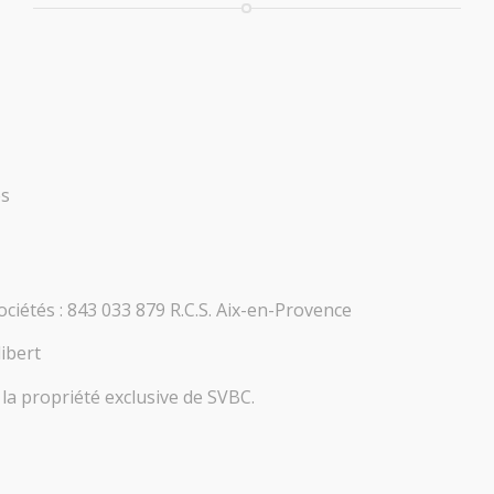
ès
iétés : 843 033 879 R.C.S. Aix-en-Provence
ibert
t la propriété exclusive de SVBC.