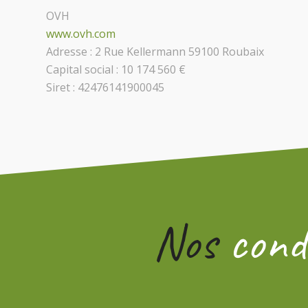
OVH
www.ovh.com
Adresse : 2 Rue Kellermann 59100 Roubaix
Capital social : 10 174 560 €
Siret : 42476141900045
Nos
condi